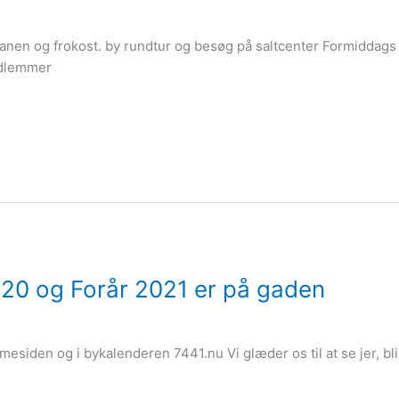
Svanen og frokost. by rundtur og besøg på saltcenter Formiddags 
edlemmer
020 og Forår 2021 er på gaden
mmesiden og i bykalenderen 7441.nu Vi glæder os til at se jer, 