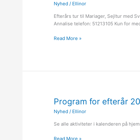
Nyhed
/
Ellinor
PLADSER
PÅ
Efterårs tur til Mariager, Sejltur med 
BUSTUR
Annalise telefon: 51213105 Kun for m
TIL
MARIAGER
Read More »
Program
Program for efterår 2
for
Nyhed
/
Ellinor
efterår
2020
Se alle aktiviteter i kalenderen på hje
og
Forår
Read More »