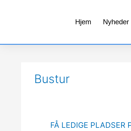
Gå
til
indholdet
Hjem
Nyheder
Bustur
FÅ
FÅ LEDIGE PLADSER 
LEDIGE