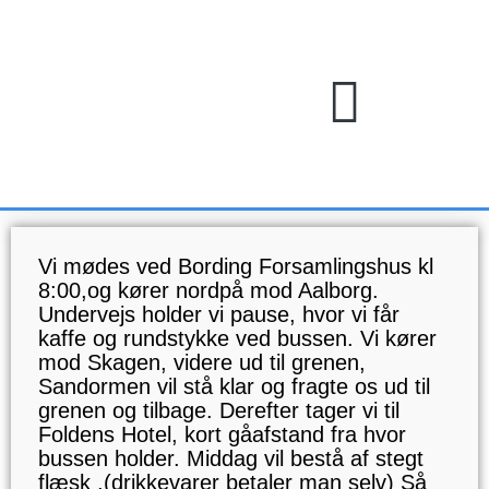
Gå
til
indholdet
Kommende Arrangementer
Vi mødes ved Bording Forsamlingshus kl
8:00,og kører nordpå mod Aalborg.
Undervejs holder vi pause, hvor vi får
kaffe og rundstykke ved bussen. Vi kører
mod Skagen, videre ud til grenen,
Sandormen vil stå klar og fragte os ud til
grenen og tilbage. Derefter tager vi til
Foldens Hotel, kort gåafstand fra hvor
bussen holder. Middag vil bestå af stegt
flæsk ,(drikkevarer betaler man selv) Så